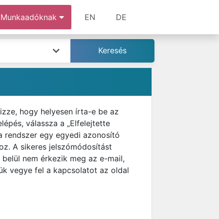
Munkaadóknak
EN
DE
izze, hogy helyesen írta-e be az
épés, válassza a „Elfelejtette
 a rendszer egy egyedi azonosító
ához. A sikeres jelszómódosítást
 belül nem érkezik meg az e-mail,
k vegye fel a kapcsolatot az oldal