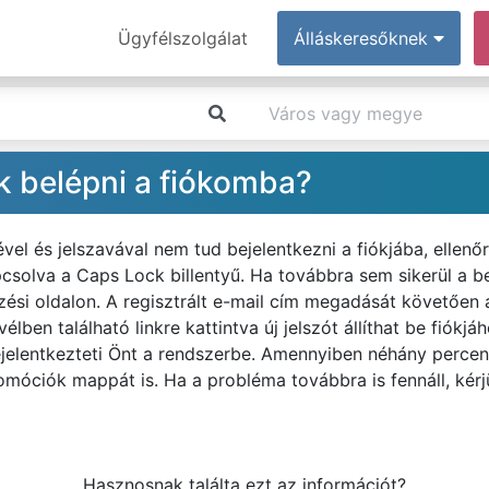
Ügyfélszolgálat
Álláskeresőknek
k belépni a fiókomba?
l és jelszavával nem tud bejelentkezni a fiókjába, ellenőr
csolva a Caps Lock billentyű. Ha továbbra sem sikerül a bel
ezési oldalon. A regisztrált e-mail cím megadását követően
vélben található linkre kattintva új jelszót állíthat be fiókj
jelentkezteti Önt a rendszerbe. Amennyiben néhány percen
móciók mappát is. Ha a probléma továbbra is fennáll, kérjü
Hasznosnak találta ezt az információt?