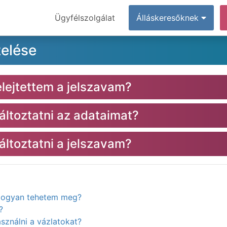
Ügyfélszolgálat
Álláskeresőknek
zelése
elejtettem a jelszavam?
toztatni az adataimat?
toztatni a jelszavam?
. Hogyan tehetem meg?
?
ználni a vázlatokat?