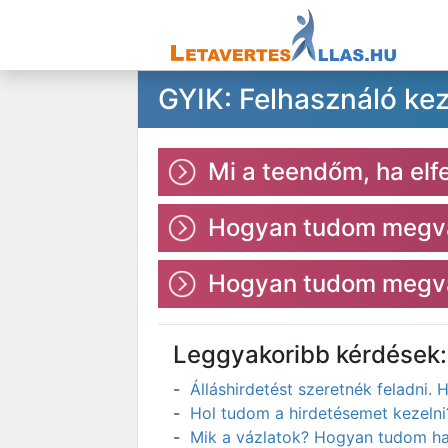
GYIK: Felhasználó ke
Mi a teendőm, ha elf
Hogyan tudom megvál
Hogyan tudom megvál
Leggyakoribb kérdések:
Álláshirdetést szeretnék feladni
Hol tudom a hirdetésemet kezelni
Mik a vázlatok? Hogyan tudom has