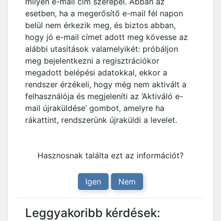
milyen e-mail cím szerepel. Abban az
esetben, ha a megerősítő e-mail fél napon
belül nem érkezik meg, és biztos abban,
hogy jó e-mail címet adott meg kövesse az
alábbi utasítások valamelyikét: próbáljon
meg bejelentkezni a regisztrációkor
megadott belépési adatokkal, ekkor a
rendszer érzékeli, hogy még nem aktivált a
felhasználója és megjeleníti az ’Aktiváló e-
mail újraküldése’ gombot, amelyre ha
rákattint, rendszerünk újraküldi a levelet.
Hasznosnak találta ezt az információt?
Igen
Nem
Leggyakoribb kérdések: